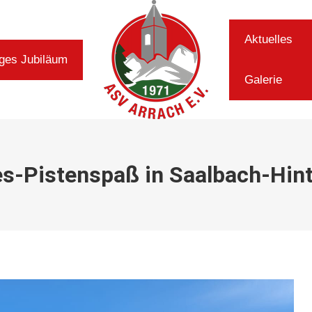
Aktuelles
Aktuelles
iges Jubiläum
iges Jubiläum
Galerie
Galerie
s-Pistenspaß in Saalbach-Hi