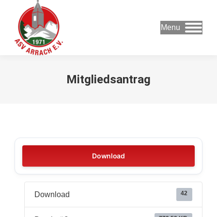
Menu
Mitgliedsantrag
Download
42
Download