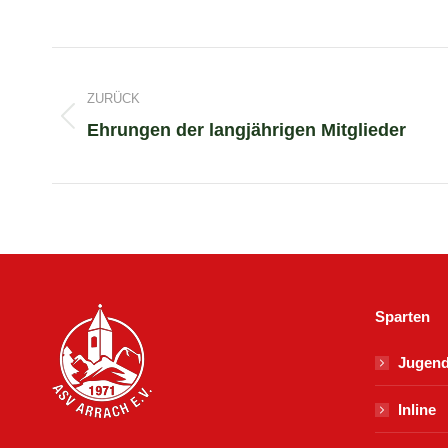
Project
ZURÜCK
navigation
Previous
Ehrungen der langjährigen Mitglieder
project:
Sparten
Jugen
Inline