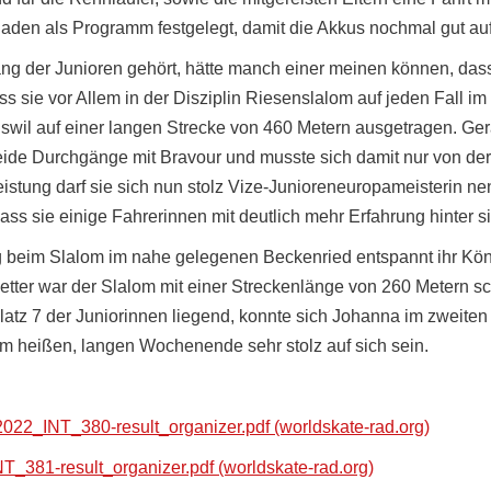
Baden als Programm festgelegt, damit die Akkus nochmal gut a
 der Junioren gehört, hätte manch einer meinen können, dass s
ss sie vor Allem in der Disziplin Riesenslalom auf jeden Fall 
wil auf einer langen Strecke von 460 Metern ausgetragen. Ger
ide Durchgänge mit Bravour und musste sich damit nur von der
stung darf sie sich nun stolz Vize-Junioreneuropameisterin nenn
ass sie einige Fahrerinnen mit deutlich mehr Erfahrung hinter s
ag beim Slalom im nahe gelegenen Beckenried entspannt ihr Könn
etter war der Slalom mit einer Streckenlänge von 260 Metern sc
tz 7 der Juniorinnen liegend, konnte sich Johanna im zweiten 
em heißen, langen Wochenende sehr stolz auf sich sein.
2022_INT_380-result_organizer.pdf (worldskate-rad.org)
T_381-result_organizer.pdf (worldskate-rad.org)