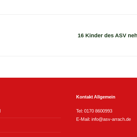
16 Kinder des ASV ne
Next
project:
Kontakt Allgemein
d
Tel:
0170 8600993
E-Mail:
info@asv-arrach.de