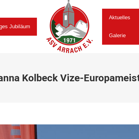
Aktuelles
Aktuelles
iges Jubiläum
iges Jubiläum
Galerie
Galerie
anna Kolbeck Vize-Europameist